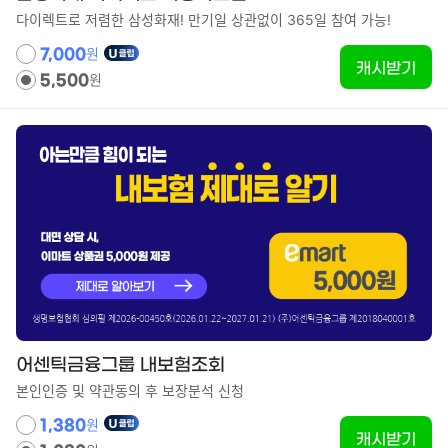
다이렉트로 저렴한 삼성화재! 만기일 상관없이 365일 참여 가능!
원
7,000
캐시받기
원
5,500
어센틱금융그룹 내보험조회
본인인증 및 약관동의 후 보장분석 신청
원
1,380
캐시받기