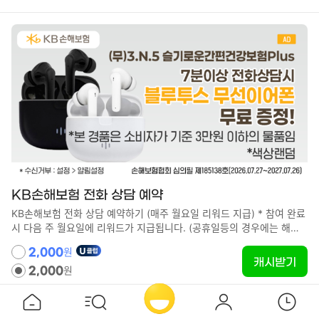
않을 경우 조사 대상에서 제외됩니다. (이용하는 사이트에 따라 판정 중,
발생 등 문구가 다릅니다. 참여 중/도전 중 등의 메뉴가 없는 경우도 있
습니다.) 위에 해당하지 않고 획득 조건 달성 후 보상을 받지 못한 경우
본 사이트의 문의 양식을 통해 연락해 주십시오. ※ 광고주에게 직접 문
의하는 것은 엄격히 금지합니다. 문의할 경우 어떠한 이유로든 보상 획
득 대상에서 제외됩니다. 보상 미획득 관련 조사를 위해서는 다음 정보
가 필요하므로 준비해 주십시오. 획득 조건을 달성한 날짜와 시간을 알
려주십시오. 미션 도달을 확인할 수 있는 플레이어 프로필 화면(캡처①)
과 Android인 경우 광고 ID(ADID)(텍스트②)를 보내주십시오. 【And
roid】 ・캡처①：［앱 실행］⇒ 화면 왼쪽 상단에 있는 아바타를 탭
⇒ 서포트 ID가 표시된 상태로 [플레이어 프로필 화면]을 캡처 ・텍스트
②：Android 설정→프라이버시→광고→화면 하단에 기재된 광고 ID
(ADID)를 복사 ※기기 및 OS 버전에 따라 표시 방법이 다를 수 있습니
다. 【iOS】 ・캡처①：화면 왼쪽 상단에 있는 아바타를 탭 → 서포트
KB손해보험 전화 상담 예약
ID가 표시된 상태로 [플레이어 프로필 화면]을 캡처
KB손해보험 전화 상담 예약하기 (매주 월요일 리워드 지급) * 참여 완료
시 다음 주 월요일에 리워드가 지급됩니다. (공휴일등의 경우에는 해당
주 첫번째 평일에 지급됩니다.) [참여방법] 1. 광고 참여 버튼 터치하여
원
2,000
이벤트 페이지로 이동 2. 이
캐시받기
원
2,000
홈
스
마
최
마
이
근
검
색