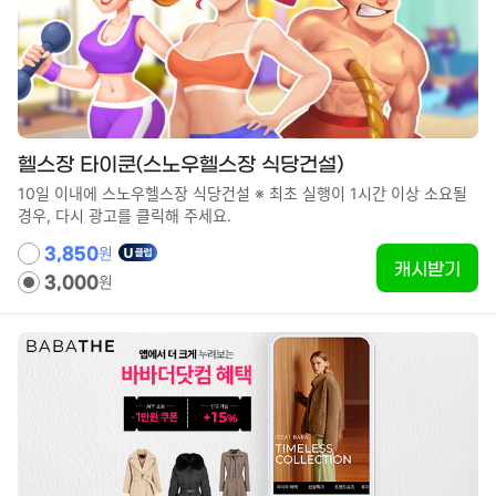
헬스장 타이쿤(스노우헬스장 식당건설)
10일 이내에 스노우헬스장 식당건설 ※ 최초 실행이 1시간 이상 소요될
경우, 다시 광고를 클릭해 주세요.
원
3,850
캐시받기
원
3,000