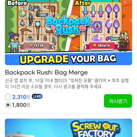
Backpack Rush: Bag Merge
신규 앱 설치 후, 10일 이내 챕터25 "잊혀진 유물" 클리어 ※ 최초 실행
이 1시간 이상 소요될 경우, 다시 광고를 클릭해 주세요.
원
2,310
캐시받기
원
1,800