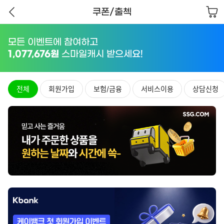
쿠폰/출첵
뒤
로
가
모든 이벤트에 참여하고
기
1,077,676
원
스마일캐시 받으세요!
전체
회원가입
보험/금융
서비스이용
상담신청