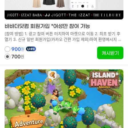
바바더닷컴 회원가입 *여성만 참여 가능
[참여 방법] 1. 광고 참여 버튼 터치하여 마켓으로 이동 2. 최초 받기 후
열기 3. 신규 일반 회원가입(카카오 간편 가입 제외)하여 환영메시지 까
지 확인 [유의사항] - 최초 참여자 대상입니다. - 7일 이내 참여해야 포인
원
900
트가 지급됩니다.
캐시받기
원
700