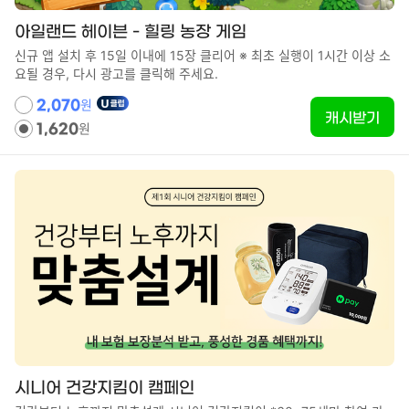
아일랜드 헤이븐 - 힐링 농장 게임
신규 앱 설치 후 15일 이내에 15장 클리어 ※ 최초 실행이 1시간 이상 소
요될 경우, 다시 광고를 클릭해 주세요.
원
2,070
캐시받기
원
1,620
시니어 건강지킴이 캠페인